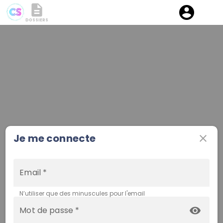
description
account_circle
DOSSIERS
Je me connecte
close
Email *
N’utiliser que des minuscules pour l'email
Mot de passe *
visibility