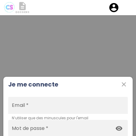
description
account_circle
DOSSIERS
Je me connecte
close
Email *
N’utiliser que des minuscules pour l'email
Mot de passe *
visibility