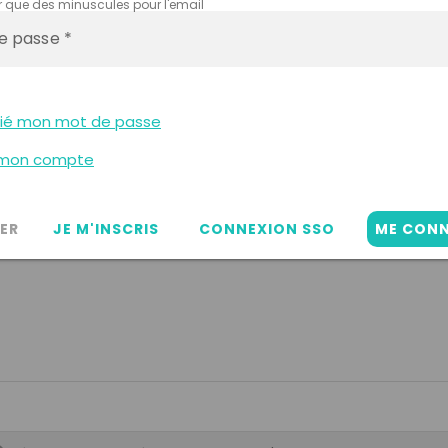
er que des minuscules pour l'email
e passe *
blié mon mot de passe
 mon compte
ER
JE M'INSCRIS
CONNEXION SSO
ME CON