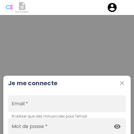
description
account_circle
DOSSIERS
Je me connecte
close
Email *
N’utiliser que des minuscules pour l'email
Mot de passe *
visibility